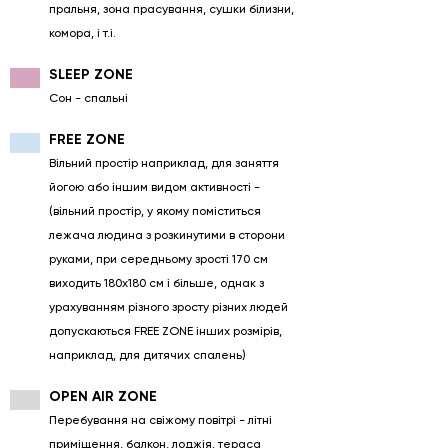
пральня, зона прасування, сушки білизни,
комора, і т.і.
SLEEP ZONE
Сон - спальні
FREE ZONE
Вільний простір наприклад, для заняття
йогою або іншим видом активності -
(вільний простір, у якому поміститься
лежача людина з розкинутими в сторони
руками, при середньому зрості 170 см
виходить 180х180 см і більше, однак з
урахуванням різного зросту різних людей
допускаються FREE ZONE інших розмірів,
наприклад, для дитячих спалень)
OPEN AIR ZONE
Перебування на свіжому повітрі - літні
приміщення, балкон, лоджія, тераса