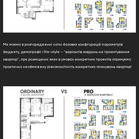
Ми маємо в розпорядженні сотні базових конфігурацій параметрів
бюджету, демографії і life-style – "варіантів завдань на проектування
квартир", при розміщенні яких в умовах конкретних проектів отримуємо
практично необмежену різноманітність конкретних планувань квартир!