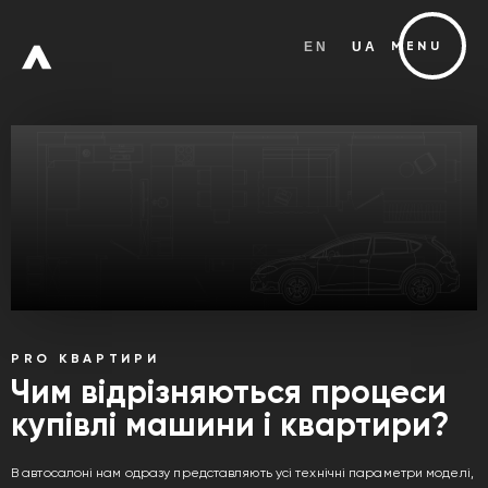
EN
UA
MENU
FREE
ZONE
Х
PRO КВАРТИРИ
Чим відрізняються процеси
купівлі машини і квартири?
В автосалоні нам одразу представляють усі технічні параметри моделі,
W