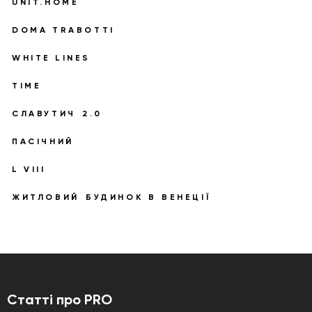
­
UNIT.HOME
­
­
DOMA
TRABOTTI
­
­
WHITE
LINES
­
TIME
­
­
СЛАВУТИЧ
2.0
­
ПАСІЧНИЙ
­
­
L
VIII
­
­
­
­
ЖИТЛОВИЙ
БУДИНОК
В
ВЕНЕЦІЇ
Статті про PRO