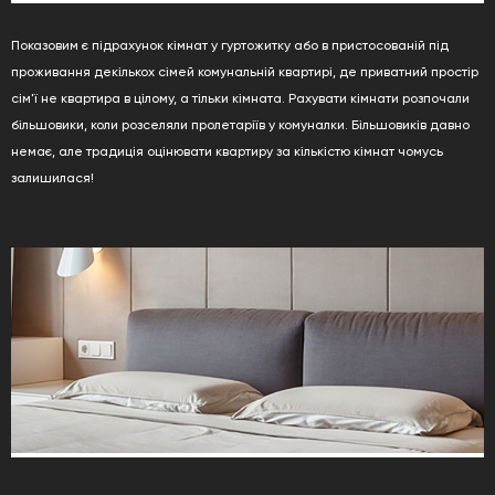
Показовим є підрахунок кімнат у гуртожитку або в пристосованій під
проживання декількох сімей комунальній квартирі, де приватний простір
сім'ї не квартира в цілому, а тільки кімната. Рахувати кімнати розпочали
більшовики, коли розселяли пролетаріїв у комуналки. Більшовиків давно
немає, але традиція оцінювати квартиру за кількістю кімнат чомусь
залишилася!