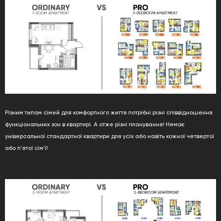
Різним типам сімей для комфортного життя потрібні різні співвідношення
функціональних зон в квартирі. А отже різні планування! Немає
універсальної стандартної квартири для усіх або навіть кожної четвертої
або п'ятої сім'ї!