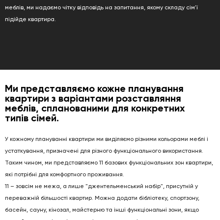
меблів, ми надаємо чітку відповідь на запитання, якому складу сім'ї
підійде квартира.
Ми представляємо кожне планування
квартири з варіантами розставляння
меблів, спланованими для конкретних
типів сімей.
У кожному плануванні квартири ми виділяємо різними кольорами меблі і
устаткування, призначені для різного функціонального використання.
Таким чином, ми представляємо 11 базових функціональних зон квартири,
які потрібні для комфортного проживання.
11 – зовсім не межа, а лише "джентельменський набір", присутній у
переважній більшості квартир. Можна додати бібліотеку, спортзону,
басейн, сауну, кінозал, майстерню та інші функціональні зони, якщо