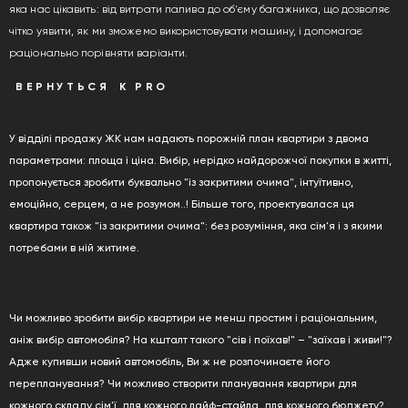
яка нас цікавить: від витрати палива до об'єму багажника, що дозволяє
чітко уявити, як ми зможемо використовувати машину, і допомагає
FREE
раціонально порівняти варіанти.
ZONE
­
­
ВЕРНУТЬСЯ
­
К
PRO
У відділі продажу ЖК нам надають порожній план квартири з двома
параметрами: площа і ціна. Вибір, нерідко найдорожчої покупки в житті,
пропонується зробити буквально "із закритими очима", інтуїтивно,
емоційно, серцем, а не розумом..! Більше того, проектувалася ця
квартира також "із закритими очима": без розуміння, яка сім'я і з якими
потребами в ній житиме.
Чи можливо зробити вибір квартири не менш простим і раціональним,
аніж вибір автомобіля? На кшталт такого "сів і поїхав!" – "заїхав і живи!"?
Адже купивши новий автомобіль, Ви ж не розпочинаєте його
перепланування? Чи можливо створити планування квартири для
кожного складу сім'ї, для кожного лайф-стайла, для кожного бюджету?