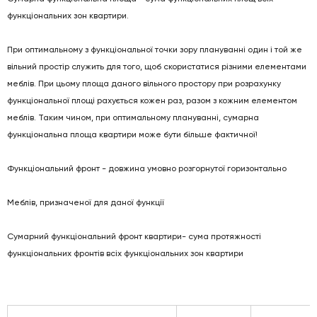
функціональних зон квартири.
При оптимальному з функціональної точки зору плануванні один і той же
вільний простір служить для того, щоб скористатися різними елементами
меблів. При цьому площа даного вільного простору при розрахунку
функціональної площі рахується кожен раз, разом з кожним елементом
меблів. Таким чином, при оптимальному плануванні, сумарна
функціональна площа квартири може бути більше фактичної!
Функціональний фронт - довжина умовно розгорнутої горизонтально
Меблів, призначеної для даної функції
Сумарний функціональний фронт квартири- сума протяжності
функціональних фронтів всіх функціональних зон квартири