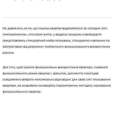
Не дивлячись на те, що покупці квартир відрізняються за складом сім'ї,
темпераментом, способом життя, у відділах продажу новобудов їм
представляють стандартний набір планувань, стандартно нарізаних на
абстраговані від розуміння і майбутнього функціонального використання
кімнати.
Для того, щоб оцінити функціональне використання квартири, порівняти
функціональність різних квартир і, зрештою, допомогти покупцеві
усвідомлено вибрати максимально відповідне для своєї сім'ї планування
квартири, ми розробили інноваційну параметричну методику оцінювання
функціональності квартир: