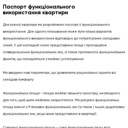
Паспорт функціонального
використання квартири
Для кожної квартири ми розробляємо паспорт її функціонального
використання. Для одного планування може бути кілька варіантів
функціонального використання відповідно до потреб різних складових
сімей. У цій наглядній схемі представлені площі і пропорційне
співвідношення функціональних зон, а також протяжність функціональних
фронтів, що складаються з меблів і устаткування.
Ми вводимо нові параметри, що дозволяють раціонально оцінити всі
складові комфорту:
Функціональна площа - площа меблів і вільного простору, необхідного
для того, щоб цими меблями скористатися. Ми рахуємо функціональну
площу кожної з 11 базових функціональних зон (а також і інших додаткових
функціональних зон, якщо вони представлені в квартирі).
Сумарна функціональна площа - сума функціональних площ всіх