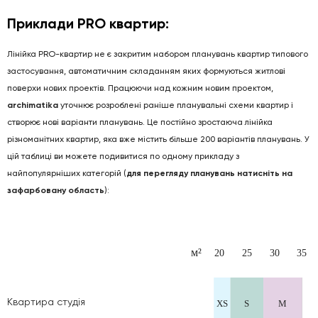
Приклади PRO квартир:
Лінійка PRO-квартир не є закритим набором планувань квартир типового
застосування, автоматичним складанням яких формуються житлові
поверхи нових проектів. Працюючи над кожним новим проектом,
archimatika
уточнює розроблені раніше планувальні схеми квартир і
створює нові варіанти планувань. Це постійно зростаюча лінійка
різноманітних квартир, яка вже містить більше 200 варіантів планувань. У
цій таблиці ви можете подивитися по одному прикладу з
найпопулярніших категорій (
для перегляду планувань натисніть на
зафарбовану область
):
Квартира студія