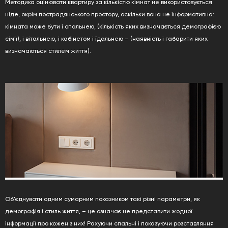
Методика оцінювати квартиру за кількістю кімнат не використовується
ніде, окрім пострадянського простору, оскільки вона не інформативна:
кімната може бути і спальнею, (кількість яких визначається демографією
сім'ї), і вітальнею, і кабінетом і їдальнею – (наявність і габарити яких
визначаються стилем життя).
Об'єднувати одним сумарним показником такі різні параметри, як
демографія і стиль життя, – це означає не представити жодної
інформації про кожен з них! Рахуючи спальні і показуючи розставляння