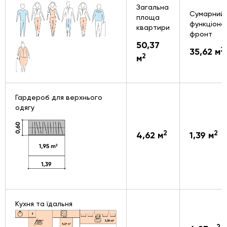
Загальна
Сумарний
площа
функціона
квартири
фронт
50,37
2
35,62 м
2
м
Гардероб для верхнього
одягу
2
2
4,62 м
1,39 м
Кухня та їдальня