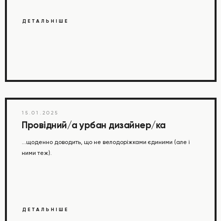
ДЕТАЛЬНІШЕ
FREE
ZONE
15.01.2025
Провідний/а урбан дизайнер/ка
...щоденно доводить, що не велодоріжками єдиними (але і
ними теж).
ДЕТАЛЬНІШЕ