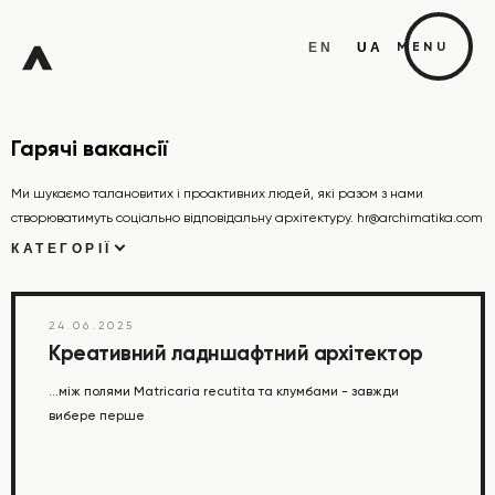
EN
UA
MENU
FREE
Гарячі вакансії
ZONE
Ми шукаємо талановитих і проактивних людей, які разом з нами
створюватимуть соціально відповідальну архітектуру. hr@archimatika.com
КАТЕГОРІЇ
Х
24.06.2025
Креативний ладншафтний архітектор
...між полями Matricaria recutita та клумбами - завжди
вибере перше
W