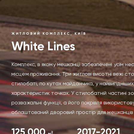
ЖИТЛОВИЙ КОМПЛЕКС, КИЇВ
White Lines
Комплекс, в якому мешканці забезпечені усім н
місцем проживання. Три житлові висотні вежі с
стилобаті, по кутах майданчика, у найвигідніших
характеристик точках. У стилобатній частині з
розважальні функції, а його покрівля використов
облаштований дворовий простір для мешканців 
125 000
2017-2021
2