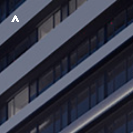
FREE
ZONE
Х
W