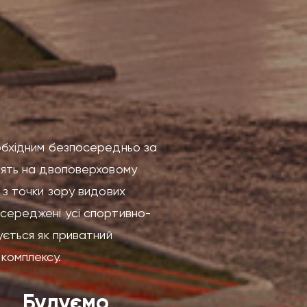
еобхідним безпосередньо за
тоять на двоповерховому
 з точки зору видових
осереджені усі спортивно-
ується як приватний
комплексу.
Будуємо