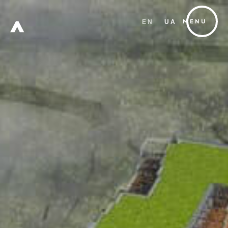
EN
UA
MENU
FREE
ZONE
Х
W