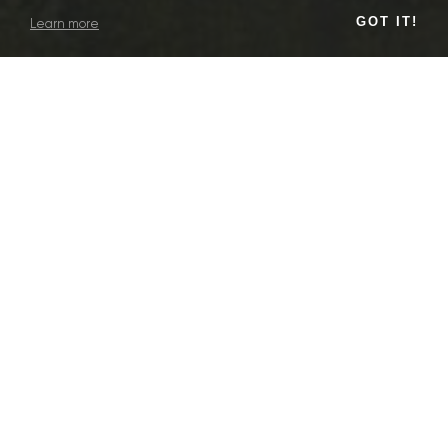
GOT IT!
Learn more
Передпроект
ВИДИ ПОСЛУГ
Будівельна компанія "Сомпекс"
КЛІЄНТ
Київ, Перетин вул. Пугачова і вул.
ЛОКАЦІЯ
ДОКЛАДНІШЕ ПРО ПРОЕКТ
Макарівська